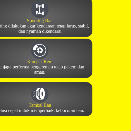
Spooring Ban
ing dilakukan agar kendaraan tetap lurus, stabil,
dan nyaman dikendarai
Kampas Rem
njaga performa pengereman tetap pakem dan
aman.
Tambal Ban
lusi cepat untuk memperbaiki kebocoran ban.