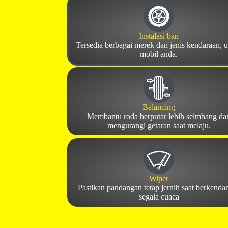
Instalasi ban
Tersedia berbagai merek dan jenis kendaraan, 
mobil anda.
Balancing
Membantu roda berputar lebih seimbang da
mengurangi getaran saat melaju.
Wiper
Pastikan pandangan tetap jernih saat berkendar
segala cuaca