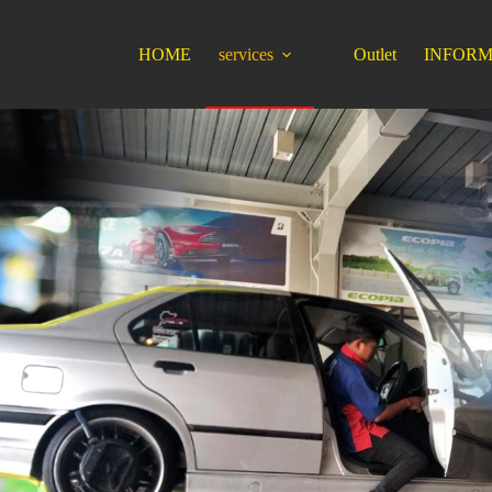
HOME
services
Outlet
INFORM